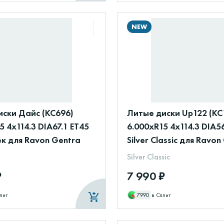
NEW
иски Дайс (КС696)
Литые диски Up122 (КС
5 4x114.3 DIA67.1 ET45
6.000xR15 4x114.3 DIA5
к для Ravon Gentra
Silver Classic для Ravon
Silver Classic
₽
7 990 ₽
лит
7990
в Сплит