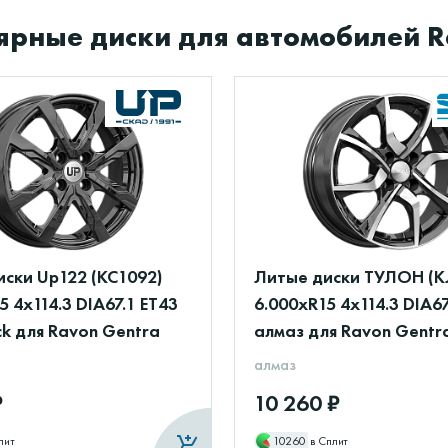
ярные диски для автомобилей R
ски Up122 (КС1092)
Литые диски ТУЛОН (К
5 4x114.3 DIA67.1 ET43
6.000xR15 4x114.3 DIA67
k для Ravon Gentra
алмаз для Ravon Gentr
алмаз
₽
10 260 ₽
лит
10260
в Сплит