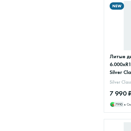
NEW
Литые ди
6.000xR1
Silver Cl
Silver Clas
7 990 
7990
в Сп