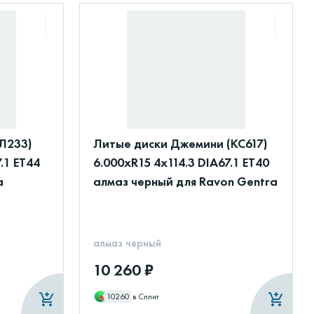
Л233)
Литые диски Джемини (КС617)
.1 ET44
6.000xR15 4x114.3 DIA67.1 ET40
a
алмаз черный для Ravon Gentra
алмаз черный
10 260 ₽
10260
в Сплит