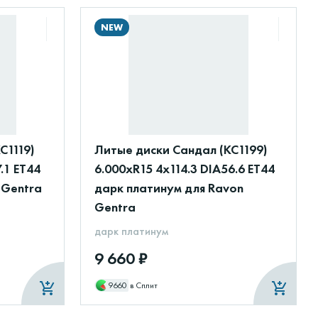
NEW
С1119)
Литые диски Сандал (КС1199)
.1 ET44
6.000xR15 4x114.3 DIA56.6 ET44
 Gentra
дарк платинум для Ravon
Gentra
дарк платинум
9 660 ₽
9660
в Сплит