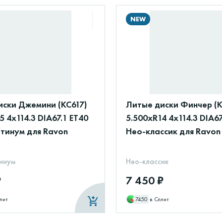
NEW
иски Джемини (КС617)
Литые диски Финчер (К
5 4x114.3 DIA67.1 ET40
5.500xR14 4x114.3 DIA67
атинум для Ravon
Нео-классик для Ravon
инум
Нео-классик
₽
7 450 ₽
лит
7450
в Сплит