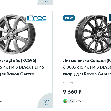
NEW
иски Дайс (КС696)
Литые диски Сандал (К
5 4x114.3 DIA67.1 ET45
6.000xR15 4x114.3 DIA5
для Ravon Gentra
кварц для Ravon Gentr
кварц
₽
9 660 ₽
лит
9660
в Сплит