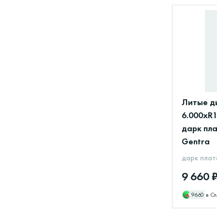
Литые д
6.000xR1
дарк пл
Gentra
дарк плат
9 660 
9660
в Сп