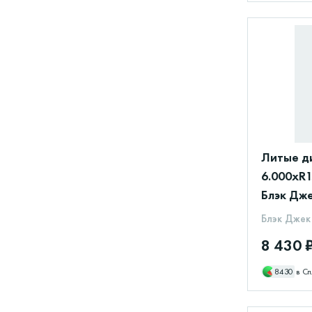
Литые д
6.000xR1
Блэк Дже
Блэк Джек
8 430 
8430
в Сп