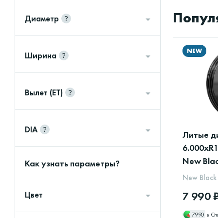
Попул
Диаметр
NEW
Ширина
Вылет (ET)
DIA
Литые ди
6.000xR1
New Blac
Как узнать параметры?
New Black
7 990 
Цвет
7990
в Сп