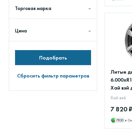
Торговая марка
Цена
Подобрать
Литые д
Сбросить фильтр параметров
6.000xR1
Хай вэй 
Хай вэй
7 820 
7820
в Сп