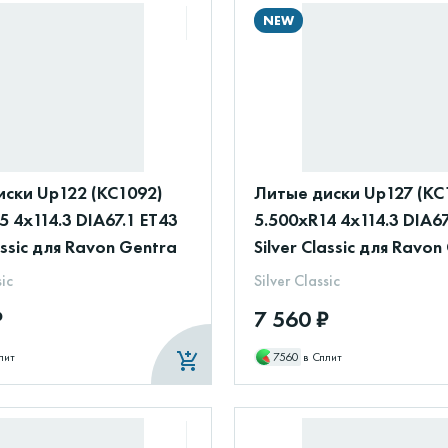
NEW
ски Up122 (КС1092)
Литые диски Up127 (КС
5 4x114.3 DIA67.1 ET43
5.500xR14 4x114.3 DIA67
assic для Ravon Gentra
Silver Classic для Ravon
sic
Silver Classic
₽
7 560 ₽
лит
7560
в Сплит