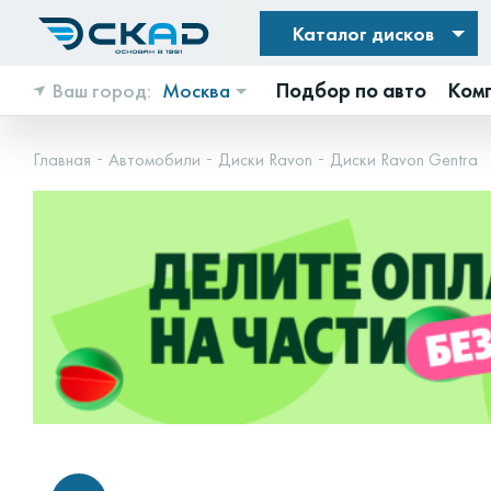
Каталог дисков
Ваш город:
Москва
Подбор по авто
Ком
Главная
Автомобили
Диски Ravon
Диски Ravon Gentra