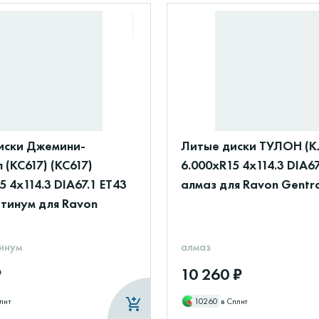
иски Джемини-
Литые диски ТУЛОН (К
 (КС617) (КС617)
6.000xR15 4x114.3 DIA67
5 4x114.3 DIA67.1 ET43
алмаз для Ravon Gentr
атинум для Ravon
инум
алмаз
₽
10 260 ₽
лит
10260
в Сплит