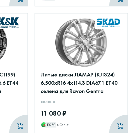
С1199)
Литые диски ЛАМАР (КЛ324)
6.6 ET44
6.500xR16 4x114.3 DIA67.1 ET40
a
селена для Ravon Gentra
селена
11 080 ₽
11080
в Сплит