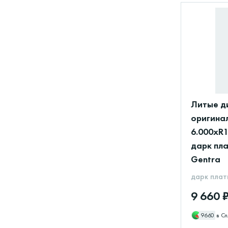
Литые д
оригинал
6.000xR1
дарк пл
Gentra
дарк плат
9 660 
9660
в Сп