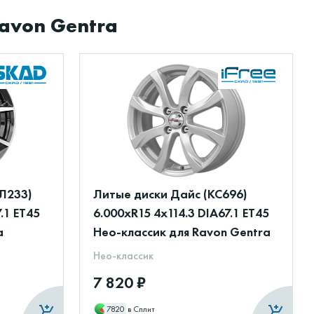
avon Gentra
Л233)
Литые диски Дайс (КС696)
.1 ET45
6.000xR15 4x114.3 DIA67.1 ET45
a
Нео-классик для Ravon Gentra
Нео-классик
7 820 ₽
7820
в Сплит