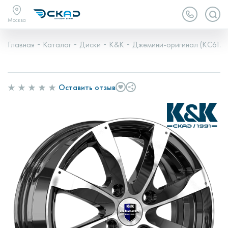
Москва
Главная
Каталог
Диски
K&K
Джемини-оригинал (КС617)
Оставить отзыв