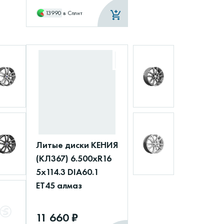
13990
в Сплит
Литые диски КЕНИЯ
(КЛ367) 6.500xR16
5x114.3 DIA60.1
ET45 алмаз
11 660 ₽