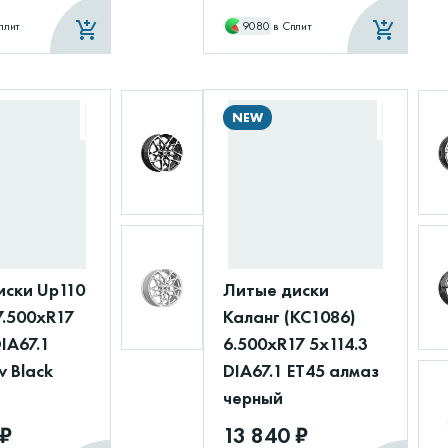
плит
9080
в Сплит
NEW
иски Up110
Литые диски
7.500xR17
Каланг (КС1086)
DIA67.1
6.500xR17 5x114.3
 Black
DIA67.1 ET45 алмаз
черный
 ₽
13 840 ₽