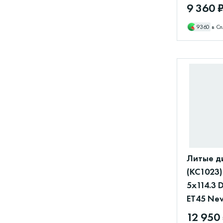
9 360 
9360
в Сп
Литые д
(КС1023)
5x114.3 
ET45 Ne
12 950