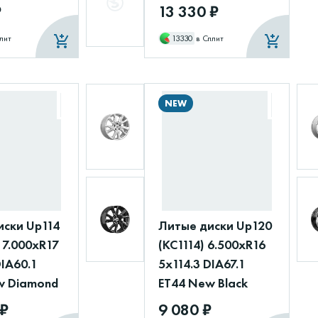
₽
13 330 ₽
лит
13330
в Сплит
NEW
иски Up114
Литые диски Up120
 7.000xR17
(КС1114) 6.500xR16
DIA60.1
5x114.3 DIA67.1
w Diamond
ET44 New Black
 ₽
9 080 ₽