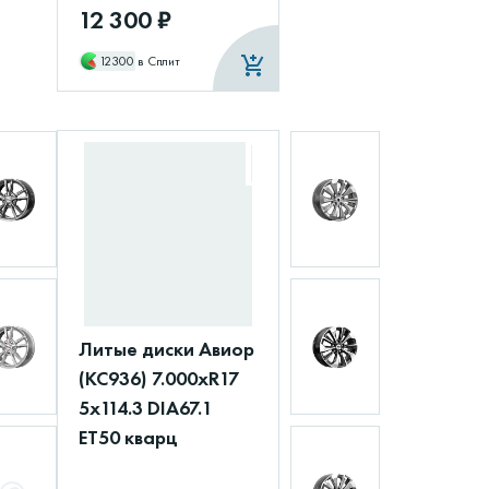
12 300 ₽
12300
в Сплит
Литые диски Авиор
(КС936) 7.000xR17
5x114.3 DIA67.1
ET50 кварц