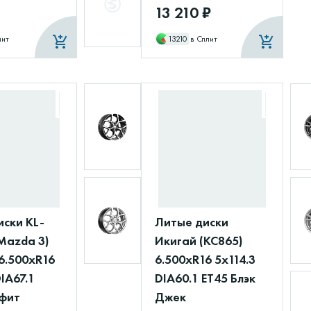
13 210 ₽
лит
13210
в Сплит
иски KL-
Литые диски
Mazda 3)
Икигай (КС865)
6.500xR16
6.500xR16 5x114.3
DIA67.1
DIA60.1 ET45 Блэк
афит
Джек