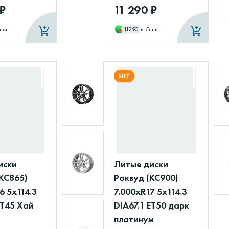
 ₽
11 290 ₽
плит
11290
в Сплит
HIT
иски
Литые диски
КС865)
Роквуд (КС900)
6 5x114.3
7.000xR17 5x114.3
ET45 Хай
DIA67.1 ET50 дарк
платинум