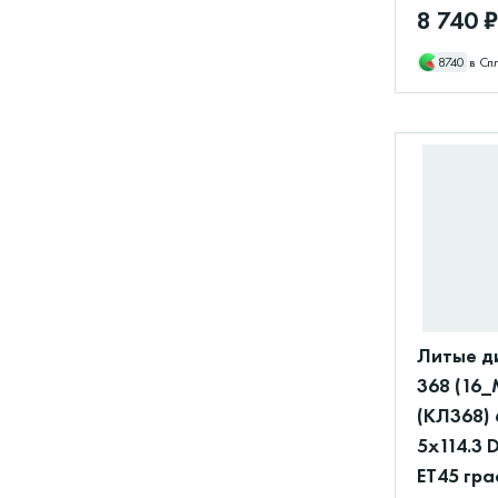
8 740 ₽
8740
в Сп
Литые д
368 (16_
(КЛ368) 
5x114.3 
ET45 гр