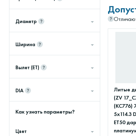
Допус
Отличают
Диаметр
Ширина
Вылет (ET)
Литые д
DIA
(ZV 17_C
(КС776) 
Как узнать параметры?
5x114.3 
ET50 да
платину
Цвет