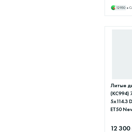
12950
в С
Литые д
(КС994) 
5x114.3 
ET50 New
12 300