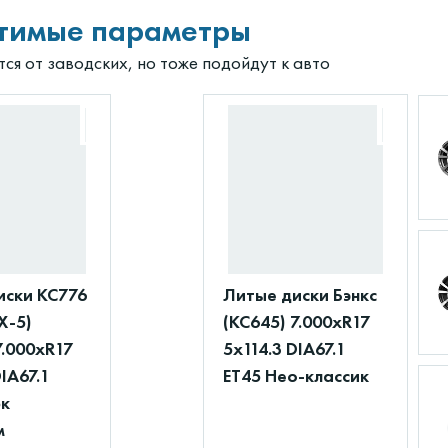
тимые параметры
ся от заводских, но тоже подойдут к авто
иски КС776
Литые диски Бэнкс
X-5)
(КС645) 7.000xR17
7.000xR17
5x114.3 DIA67.1
DIA67.1
ET45 Нео-классик
рк
м