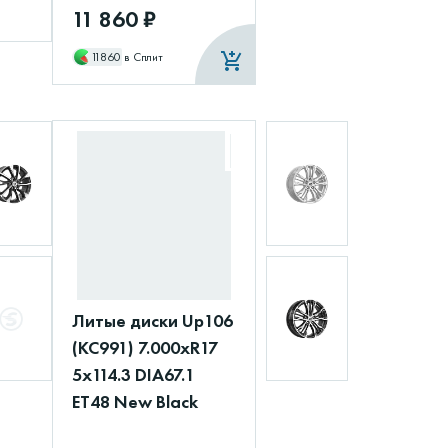
11 860 ₽
11860
в Сплит
Литые диски Up106
(КС991) 7.000xR17
5x114.3 DIA67.1
ET48 New Black