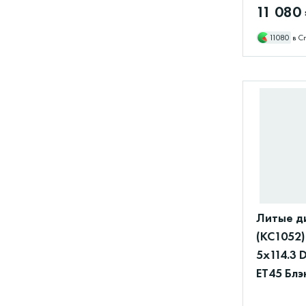
11 080
11080
в С
Литые д
(КС1052)
5x114.3 
ET45 Блэ