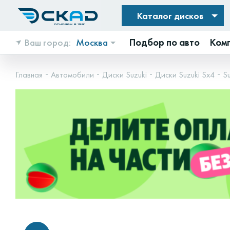
Каталог дисков
Ваш город:
Москва
Подбор по авто
Ком
Главная
Автомобили
Диски Suzuki
Диски Suzuki Sx4
Su