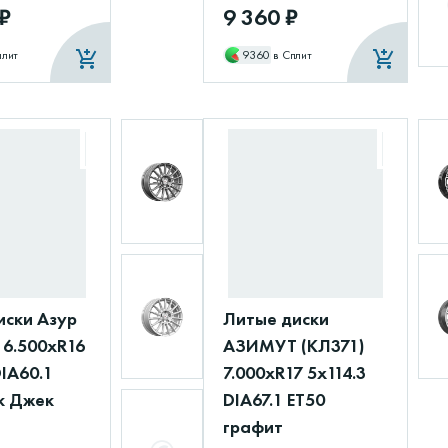
 ₽
9 360 ₽
плит
9360
в Сплит
иски Азур
Литые диски
 6.500xR16
АЗИМУТ (КЛ371)
DIA60.1
7.000xR17 5x114.3
к Джек
DIA67.1 ET50
графит