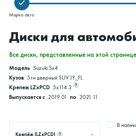
Марка авто
Диски для автомоби
Все диски, представленные на этой страниц
Модель
Suzuki Sx4
Кузов
5ти дверный SUV JY_FL
Крепеж LZxPCD
5x114.3
Выпускается с
2019.01
по
2021.11
В налич
Крепёж (LZxPCD)