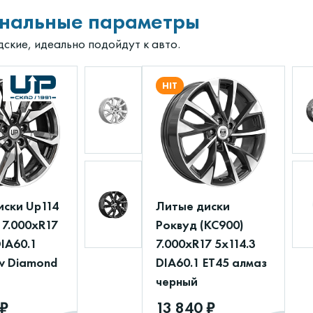
нальные параметры
дские, идеально подойдут к авто.
HIT
иски Up114
Литые диски
 7.000xR17
Роквуд (КС900)
DIA60.1
7.000xR17 5x114.3
w Diamond
DIA60.1 ET45 алмаз
черный
 ₽
13 840 ₽