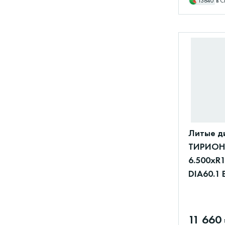
13840
в С
Литые д
ТИРИОН 
6.500xR1
DIA60.1 
11 660