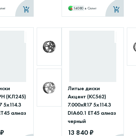
плит
14080
в Сплит
иски
Литые диски
Н (КЛ245)
Акцент (КС562)
7 5x114.3
7.000xR17 5x114.3
ET45 алмаз
DIA60.1 ET45 алмаз
черный
 ₽
13 840 ₽