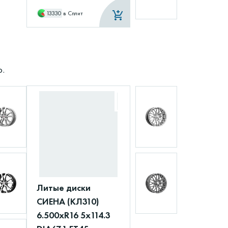
13330
в Сплит
о.
Литые диски
СИЕНА (КЛ310)
6.500xR16 5x114.3