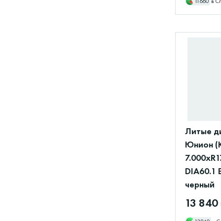
11660
в С
Литые д
Юнион (
7.000xR1
DIA60.1 
черный
13 840