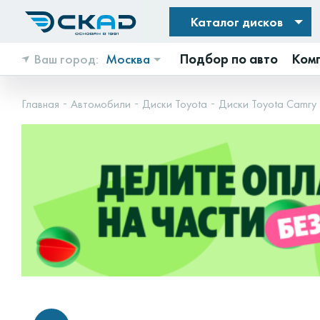
Каталог дисков
Ваш город:
Москва
Подбор по авто
Ком
Главная
Автомобили
Диски Toyota
Диски Toyota Camry