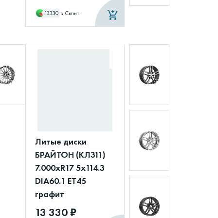
13330
в Сплит
Литые диски
БРАЙТОН (КЛ311)
7.000xR17 5x114.3
DIA60.1 ET45
графит
13 330 ₽