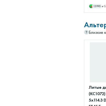
13990
в С
Альте
Близкие 
Литые д
(КС1072)
5x114.3 