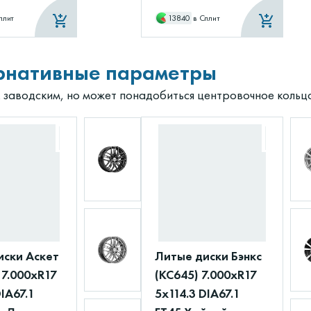
плит
13840
в Сплит
рнативные параметры
к заводским, но может понадобиться центровочное кольц
иски Аскет
Литые диски Бэнкс
 7.000xR17
(КС645) 7.000xR17
DIA67.1
5x114.3 DIA67.1