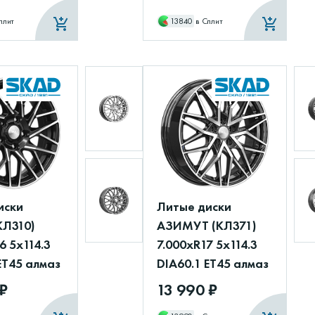
плит
13840
в Сплит
иски
Литые диски
КЛ310)
АЗИМУТ (КЛ371)
6 5x114.3
7.000xR17 5x114.3
ET45 алмаз
DIA60.1 ET45 алмаз
 ₽
13 990 ₽