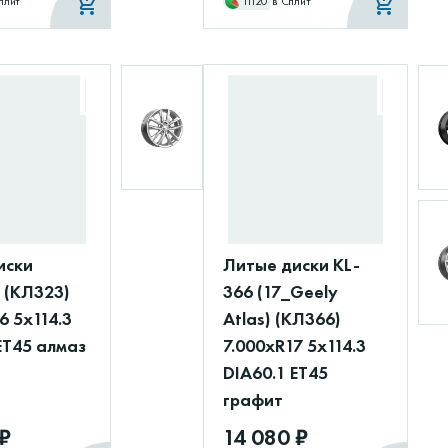
плит
11120
в Сплит
иски
Литые диски KL-
(КЛ323)
366 (17_Geely
6 5x114.3
Atlas) (КЛ366)
ET45 алмаз
7.000xR17 5x114.3
DIA60.1 ET45
графит
 ₽
14 080 ₽