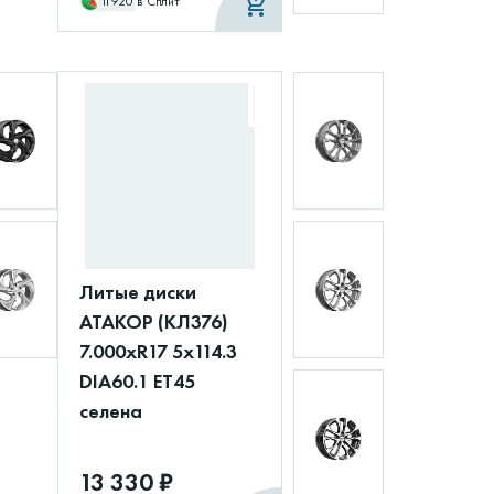
11920
в Сплит
Литые диски
АТАКОР (КЛ376)
7.000xR17 5x114.3
DIA60.1 ET45
селена
13 330 ₽