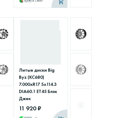
11290
в Сплит
Литые диски Big
Byz (КС680)
7.000xR17 5x114.3
DIA60.1 ET45 Блэк
Джек
11 920 ₽