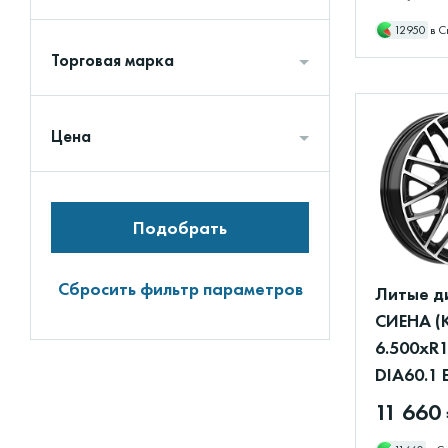
12950
в С
Торговая марка
Цена
Подобрать
Сбросить фильтр параметров
Литые д
СИЕНА (
6.500xR1
DIA60.1 
11 660