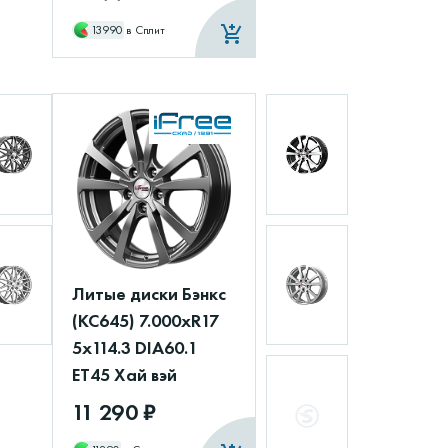
13990
в Сплит
Литые диски Бэнкс
(КС645) 7.000xR17
5x114.3 DIA60.1
ET45 Хай вэй
11 290 ₽