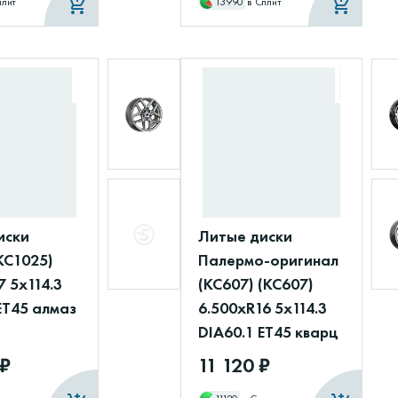
плит
13990
в Сплит
иски
Литые диски
КС1025)
Палермо-оригинал
7 5x114.3
(КС607) (КС607)
ET45 алмаз
6.500xR16 5x114.3
DIA60.1 ET45 кварц
 ₽
11 120 ₽