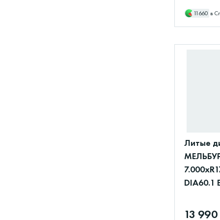
11660
в С
Литые д
МЕЛЬБУР
7.000xR1
DIA60.1 
13 990