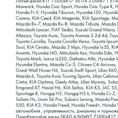
Литые диски R17 7.000xR17 5x114.3 DIA67.1 ET4
Maverick, Honda Civic Sport, Honda Civic Type R, 
Honda Fr-V, Hyundai Tiburon, Hyundai I30, Hyunda
Carens, KIA Ceed, KIA Magentis, KIA Sportage, 
Mazda Rx-7, Mazda Rx-8, Mazda Tribute, Mazda Xed
Mitsubishi Lancer, FIAT Sedici, Suzuki Grand Vitara,
Altezza, Toyota Auris, Toyota Avensis 2.2d-4d, Toy
Toyota Corolla, Toyota Corolla Verso, Toyota Ipsum
Soul, KIA Cerato, Mazda 3 Mps, Hyundai Ix35, KIA 
Avante, Hyundai I40, Mitsubishi Asx, Honda Edix,
Toyota Mark, Lexus Is250, Daihatsu Altis, Hyundai 
Hyundai Elantra, Mazda Cx-5, Citroen C4 Aircross
Great Wall Hover H6, Suzuki Swift Sport, Lifan X6
Mazda 6, Toyota Auris Touring Sports, Lifan Cebrium
Creta, KIA Optima, Geely Atlas, Lifan Myway, Subar
Emgrand X7, Haval H6, KIA Seltos, KIA K5, JAC S
Sportage R, Hongqi H5, Hongqi H5 Ii, Honda Cr-Z
Solaris Hc, Livan S6 Pro, Subaru Levorg, Mazda Pr
S50, KIA K3, Honda Freed, Honda Freed+, Honda 
автомобиля , управляемость, динамику и тормож
Приобретайте диски SKAD АЗИМУТ 7.000xR17 5