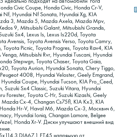
5 идеально подходят на автомобили Ford
Honda Civic Coupe, Honda Civic, Honda Cr-V,
i Nf, Hyundai Nf Sonata, Hyundai Xg, KIA
Mazda 3, Mazda 5, Mazda Axela, Mazda Mpv,
os 9, Mitsubishi Galant, Mitsubishi Grandis,
 Suzuki Sx4, Lexus Is, Lexus Is220d, Toyota
ota Avensis, Toyota Avensis Verso, Toyota Camry,
, Toyota Picnic, Toyota Progres, Toyota Rav4, KIA
Venga, Mitsubishi Rvr, Hyundai Tuscani, Hyundai
 Honda Stepwgn, Toyota Chaser, Toyota Gaia,
Ix20, Toyota Aurion, Hyundai Sonata, Chery Tiggo,
, Peugeot 4008, Hyundai Veloster, Geely Emgrand,
0, Hyundai Coupe, Hyundai Tucson, KIA Pro_Ceed,
, Suzuki Sx4 Classic, Suzuki Vitara, Hyundai
u Forester, Toyota C-Hr, Suzuki Kizashi, Geely
5, Mazda Cx-4, Changan Cs75fl, KIA Kx3, KIA
, Honda Hr-V, Haval M6, Mazda Cx-3, Москвич 6,
emacy, Hyundai Ioniq, Changan Lamore, Belgee
Vezel, Honda Xr-V. Диски улучшают внешний вид
ение.
x114.3 DIA67.1 ET45 напрямую от