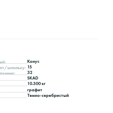
Конус
ий:
15
лт/шпильку:
32
лонник:
SKAD
10.300 кг
графит
Темно-серебристый