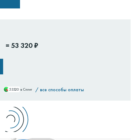
=
53 320 ₽
/
все способы оплаты
53320
в Сплит