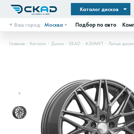
Каталог дисков
Ваш город:
Москва
Подбор по авто
Ком
Главная
Каталог
Диски
SKAD
АЗИМУТ
Литые диски