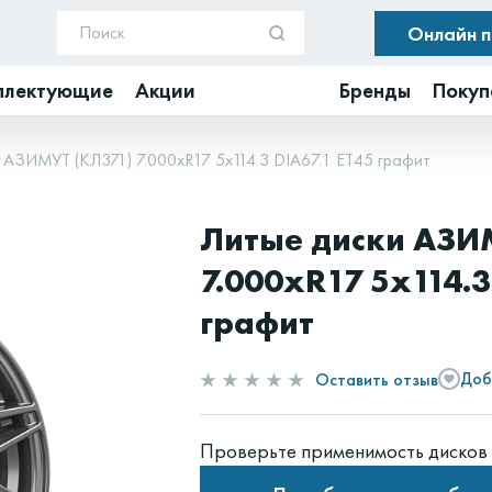
Онлайн 
плектующие
Акции
Бренды
Покуп
 АЗИМУТ (КЛ371) 7.000xR17 5x114.3 DIA67.1 ET45 графит
Литые диски АЗИ
7.000xR17 5x114.3
графит
Оставить отзыв
Доб
Проверьте применимость дисков 