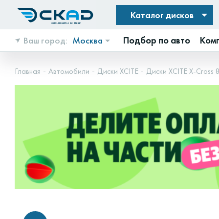
Каталог дисков
Ваш город:
Москва
Подбор по авто
Ком
Главная
Автомобили
Диски XCITE
Диски XCITE X-Cross 