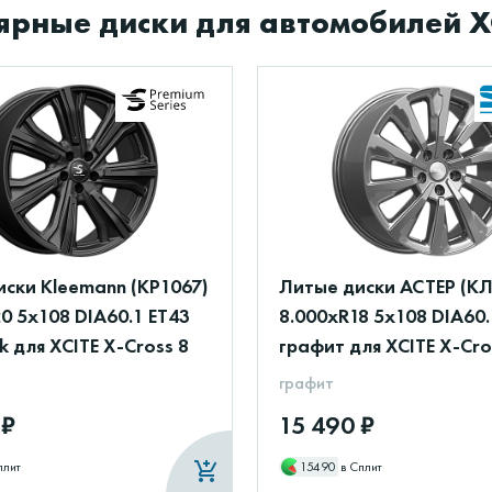
рные диски для автомобилей XC
ски Kleemann (КР1067)
Литые диски АСТЕР (КЛ
0 5x108 DIA60.1 ET43
8.000xR18 5x108 DIA60.
ck для XCITE X-Cross 8
графит для XCITE X-Cro
графит
 ₽
15 490 ₽
плит
15490
в Сплит