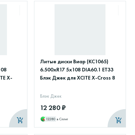
Литые диски Виар (КС1065)
108
6.500xR17 5x108 DIA60.1 ET33
TE X-
Блэк Джек для XCITE X-Cross 8
Блэк Джек
12 280 ₽
12280
в Сплит