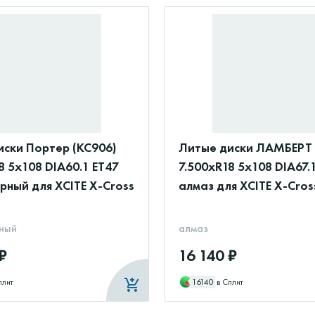
иски Портер (КС906)
Литые диски ЛАМБЕРТ 
8 5x108 DIA60.1 ET47
7.500xR18 5x108 DIA67.
рный для XCITE X-Cross
алмаз для XCITE X-Cros
ный
алмаз
₽
16 140 ₽
плит
16140
в Сплит