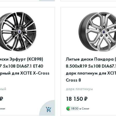
иски Эрфурт (КС898)
Литые диски Пандора 
7 5x108 DIA67.1 ET40
8.500xR19 5x108 DIA67.
рный для XCITE X-Cross
дарк платинум для XCIT
Cross 8
ный
дарк платинум
 ₽
18 150 ₽
плит
18150
в Сплит