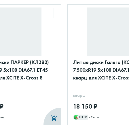
иски ПАРКЕР (КЛ382)
Литые диски Галего (К
9 5x108 DIA67.1 ET45
7.500xR19 5x108 DIA67.
ля XCITE X-Cross 8
кварц для XCITE X-Cros
кварц
 ₽
18 150 ₽
плит
18150
в Сплит