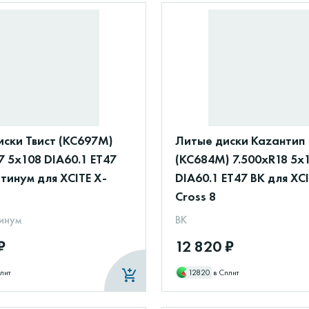
ски Твист (КС697М)
Литые диски Каzантип
7 5x108 DIA60.1 ET47
(КС684М) 7.500xR18 5x
тинум для XCITE X-
DIA60.1 ET47 BK для XCI
Cross 8
инум
BK
₽
12 820 ₽
лит
12820
в Сплит