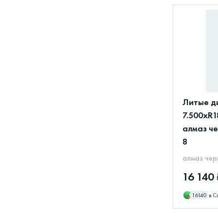
Литые д
7.500xR1
алмаз че
8
алмаз чер
16 140 
16140
в С