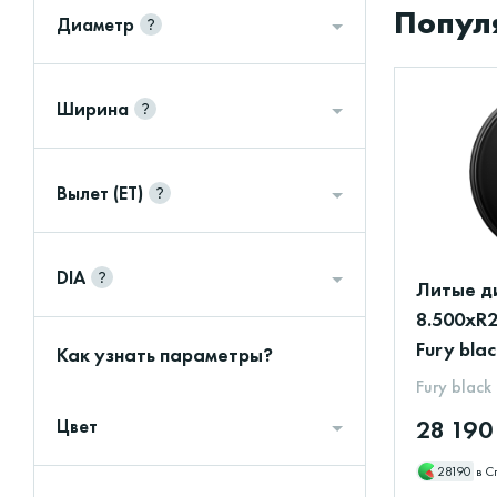
Популя
Диаметр
Ширина
Вылет (ET)
DIA
Литые ди
8.500xR2
Fury bla
Как узнать параметры?
Fury black
28 190
Цвет
28190
в С