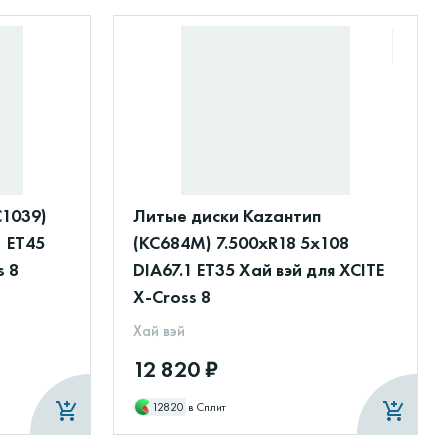
С1039)
Литые диски Каzантип
1 ET45
(КС684М) 7.500xR18 5x108
s 8
DIA67.1 ET35 Хай вэй для XCITE
X-Cross 8
Хай вэй
12 820 ₽
12820
в Сплит