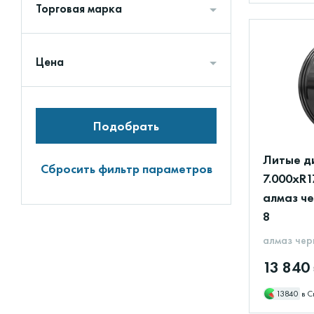
Торговая марка
Цена
Подобрать
Литые д
Сбросить фильтр параметров
7.000xR1
алмаз че
8
алмаз чер
13 840
13840
в С