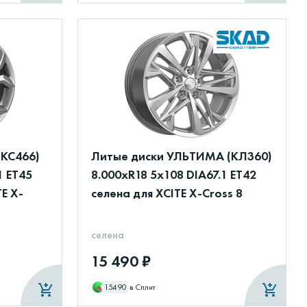
(КС466)
Литые диски УЛЬТИМА (КЛ360)
1 ET45
8.000xR18 5x108 DIA67.1 ET42
E X-
селена для XCITE X-Cross 8
селена
15 490 ₽
15490
в Сплит