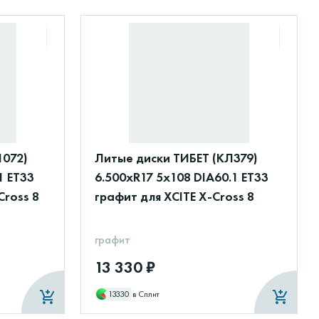
1072)
Литые диски ТИБЕТ (КЛ379)
1 ET33
6.500xR17 5x108 DIA60.1 ET33
Cross 8
графит для XCITE X-Cross 8
графит
13 330 ₽
13330
в Сплит