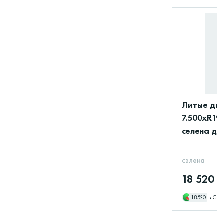
Литые д
7.500xR1
селена д
селена
18 520
18520
в С