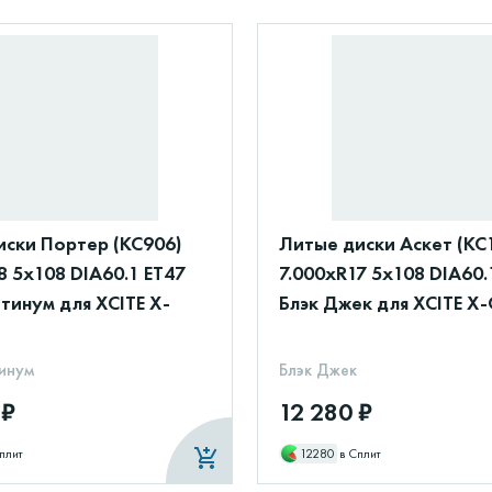
иски Портер (КС906)
Литые диски Аскет (КС
8 5x108 DIA60.1 ET47
7.000xR17 5x108 DIA60.
тинум для XCITE X-
Блэк Джек для XCITE X-
инум
Блэк Джек
 ₽
12 280 ₽
плит
12280
в Сплит