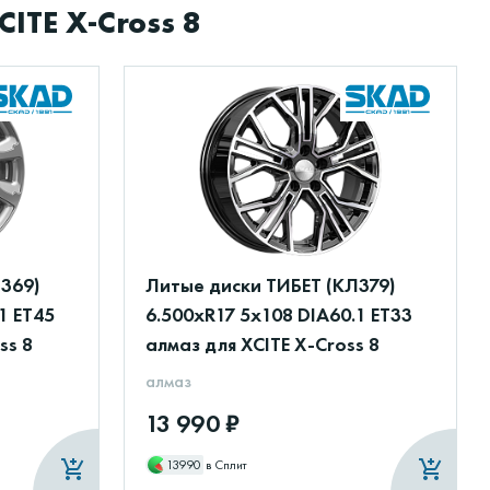
ITE X-Cross 8
369)
Литые диски ТИБЕТ (КЛ379)
1 ET45
6.500xR17 5x108 DIA60.1 ET33
ss 8
алмаз для XCITE X-Cross 8
алмаз
13 990 ₽
13990
в Сплит