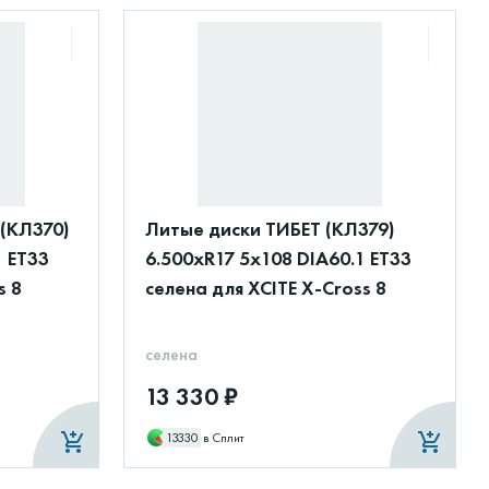
(КЛ370)
Литые диски ТИБЕТ (КЛ379)
1 ET33
6.500xR17 5x108 DIA60.1 ET33
s 8
селена для XCITE X-Cross 8
селена
13 330 ₽
13330
в Сплит