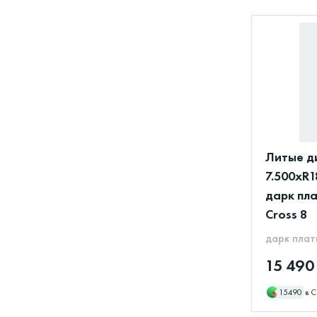
Литые д
7.500xR1
дарк пла
Cross 8
дарк плат
15 490
15490
в С