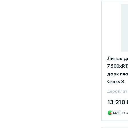
Литые ди
7.500xR1
дарк пла
Cross 8
дарк плат
13 210 
13210
в Сп