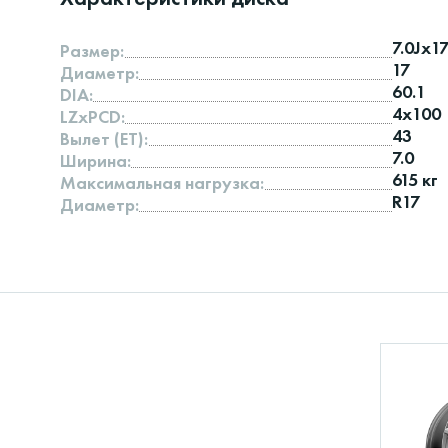
7.0Jx1
Размер:
17
Диаметр:
60.1
DIA:
4x100
LZxPCD:
43
Вылет (ET):
7.0
Ширина:
615 кг
Максимальная нагрузка:
R17
Диаметр: