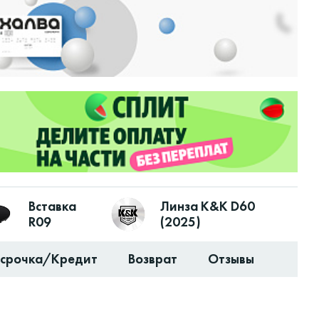
Вставка
Линза K&K D60
R09
(2025)
ссрочка/Кредит
Возврат
Отзывы