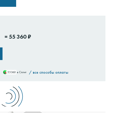
=
55 360 ₽
/
все способы оплаты
55360
в Сплит