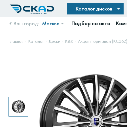
Каталог дисков
Ваш город:
Москва
Подбор по авто
Ком
Главная
Каталог
Диски
K&K
Акцент-оригинал (КС562