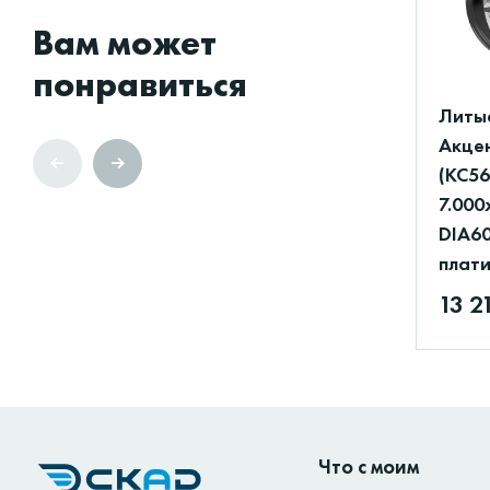
Вам может
понравиться
Литы
Акце
(КС56
7.000
DIA60
плат
13 2
Что с моим