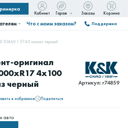
примерка
Кабинет
Гараж
Заказы
Корзина
ателям
Что с моим заказом?
Поддержка
00 DIA60.1 ET43 алмаз черный
ент-оригинал
.000xR17 4x100
аз черный
Артикул: r74859
авить в избранное
Поделиться
к авто