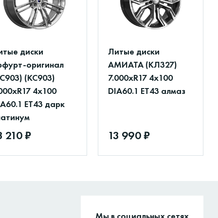
итые диски
Литые диски
рфурт-оригинал
АМИАТА (КЛ327)
КС903) (КС903)
7.000xR17 4x100
.000xR17 4x100
DIA60.1 ET43 алмаз
IA60.1 ET43 дарк
латинум
3 210 ₽
13 990 ₽
Мы в социальных сетях