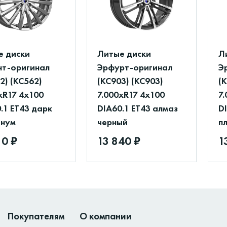
е диски
Литые диски
Л
нт-оригинал
Эрфурт-оригинал
Э
2) (КС562)
(КС903) (КС903)
(
xR17 4x100
7.000xR17 4x100
7
.1 ET43 дарк
DIA60.1 ET43 алмаз
D
инум
черный
п
10 ₽
13 840 ₽
1
Покупателям
О компании