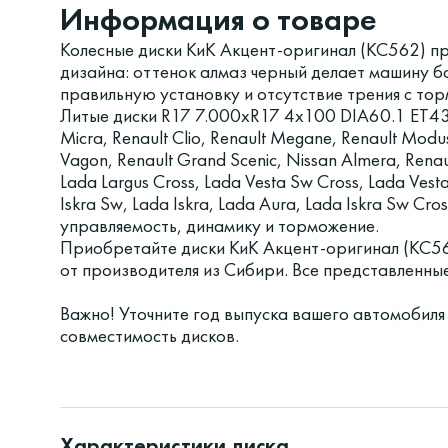
Информация о товаре
Колесные диски КиК Акцент-оригинал (КС562) п
дизайна: оттенок алмаз черный делает машину 
правильную установку и отсутствие трения с то
Литые диски R17 7.000xR17 4x100 DIA60.1 ET43
Micra, Renault Clio, Renault Megane, Renault Modu
Vagon, Renault Grand Scenic, Nissan Almera, Rena
Lada Largus Cross, Lada Vesta Sw Cross, Lada Vest
Iskra Sw, Lada Iskra, Lada Aura, Lada Iskra Sw C
управляемость, динамику и торможение.
Приобретайте диски КиК Акцент-оригинал (КС5
от производителя из Сибири. Все представленны
Важно! Уточните год выпуска вашего автомобиля
совместимость дисков.
Характеристики диска