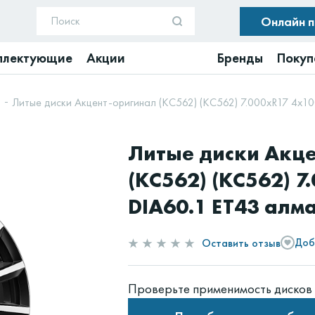
Онлайн 
плектующие
Акции
Бренды
Покуп
)
Литые диски Акцент-оригинал (КС562) (КС562) 7.000xR17 4x1
Литые диски Акц
(КС562) (КС562) 7
DIA60.1 ET43 алм
Оставить отзыв
Доб
Проверьте применимость дисков 