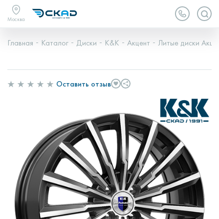
Москва
Главная
Каталог
Диски
K&K
Акцент
Литые диски Акце
Оставить отзыв