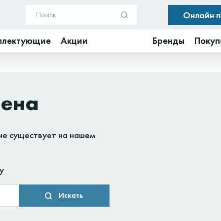
Онлайн 
плектующие
Акции
Бренды
Покуп
дена
не существует на нашем
у
Искать