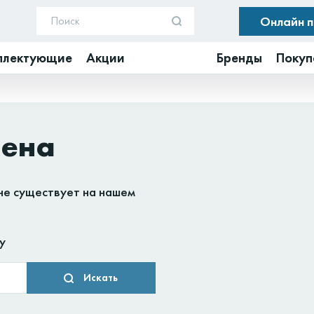
Онлайн 
плектующие
Акции
Бренды
Покуп
дена
не существует на нашем
у
Искать