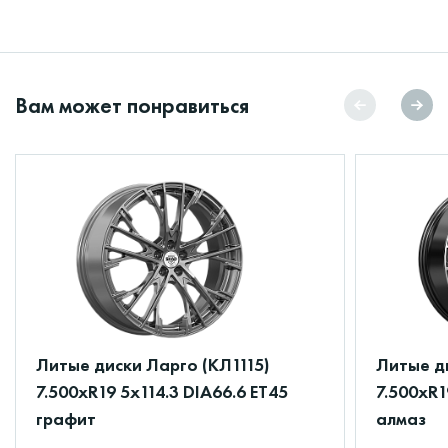
Вам может понравиться
Литые диски Ларго (КЛ1115)
Литые ди
7.500xR19 5x114.3 DIA66.6 ET45
7.500xR1
графит
алмаз