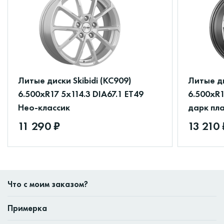
Литые диски Skibidi (КС909)
Литые д
6.500xR17 5x114.3 DIA67.1 ET49
6.500xR1
Нео-классик
дарк пл
11 290 ₽
13 210 
Что с моим заказом?
Примерка