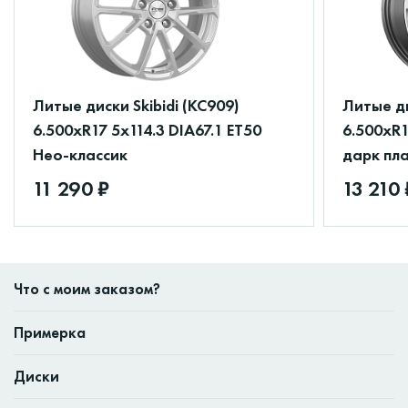
Литые диски Skibidi (КС909)
Литые д
6.500xR17 5x114.3 DIA67.1 ET50
6.500xR1
Нео-классик
дарк пл
11 290 ₽
13 210 
Что с моим заказом?
Примерка
Диски