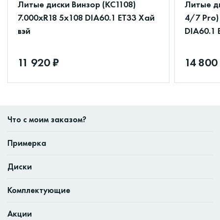
Литые диски Винзор (КС1108)
Литые ди
7.000xR18 5x108 DIA60.1 ET33 Хай
4/7 Pro)
вэй
DIA60.1 
11 920 ₽
14 800
Что с моим заказом?
Примерка
Диски
Комплектующие
Акции