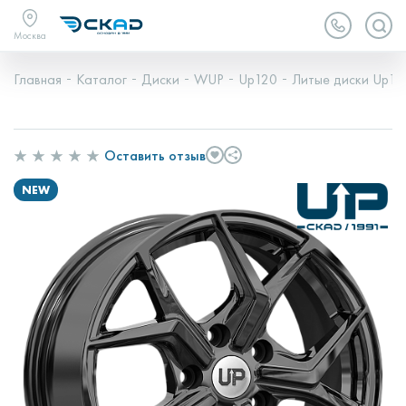
Москва
Главная
Каталог
Диски
WUP
Up120
Литые диски Up120
Оставить отзыв
NEW