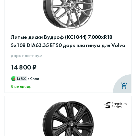
Литые диски Вудроф (КС1044) 7.000xR18
5x108 DIA63.35 ET50 дарк платинум для Volvo
дарк платинум
14 800 ₽
14800
в Сплит
В наличии