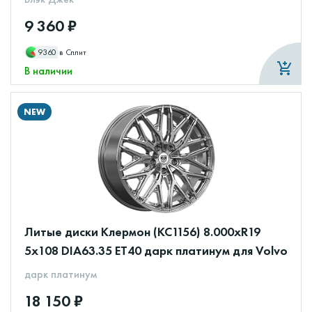
9 360 ₽
9360
в Сплит
В наличии
NEW
Литые диски Клермон (КС1156) 8.000xR19
5x108 DIA63.35 ET40 дарк платинум для Volvo
дарк платинум
18 150 ₽