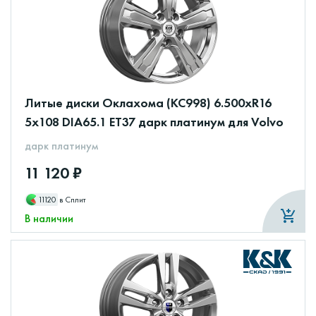
Литые диски Оклахома (КС998) 6.500xR16
5x108 DIA65.1 ET37 дарк платинум для Volvo
дарк платинум
11 120 ₽
11120
в Сплит
В наличии