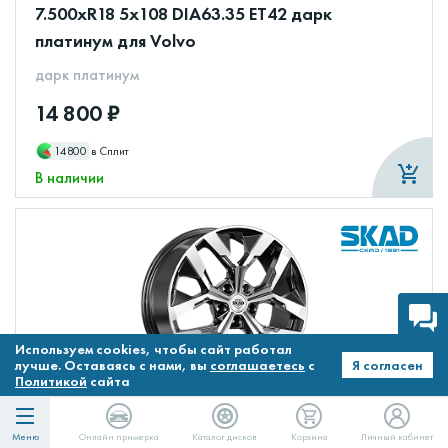
7.500xR18 5x108 DIA63.35 ET42 дарк
платинум для Volvo
дарк платинум
14 800 ₽
14800
в Сплит
В наличии
Используем cookies, чтобы сайт работал
лучше. Оставаясь с нами, вы
соглашаетесь
с
Я согласен
Политикой
сайта
Литые диски ЛАМБЕРТ (КЛ370) 7.500xR18
5x108 DIA67.1 ET33 алмаз для Volvo
Меню
Онлайн примерка
Каталог дисков
Корзина
Личный кабинет