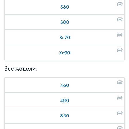
S60
S80
Xc70
Xc90
Все модели:
460
480
850