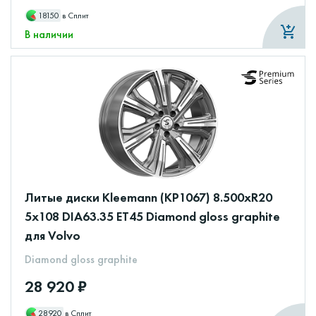
18150
в Сплит
В наличии
Литые диски Kleemann (КР1067) 8.500xR20
5x108 DIA63.35 ET45 Diamond gloss graphite
для Volvo
Diamond gloss graphite
28 920 ₽
28920
в Сплит