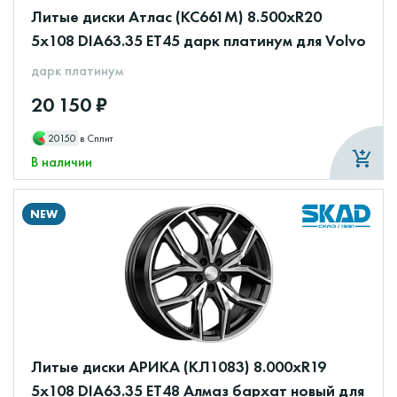
Литые диски Атлас (КС661М) 8.500xR20
5x108 DIA63.35 ET45 дарк платинум для Volvo
дарк платинум
20 150 ₽
20150
в Сплит
В наличии
NEW
Литые диски АРИКА (КЛ1083) 8.000xR19
5x108 DIA63.35 ET48 Алмаз бархат новый для