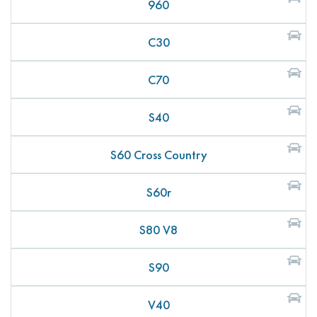
960
C30
C70
S40
S60 Cross Country
S60r
S80 V8
S90
V40