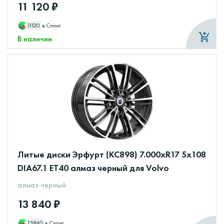
11 120 ₽
11120
в Сплит
В наличии
Литые диски Эрфурт (КС898) 7.000xR17 5x108
DIA67.1 ET40 алмаз черный для Volvo
алмаз черный
13 840 ₽
13840
в Сплит