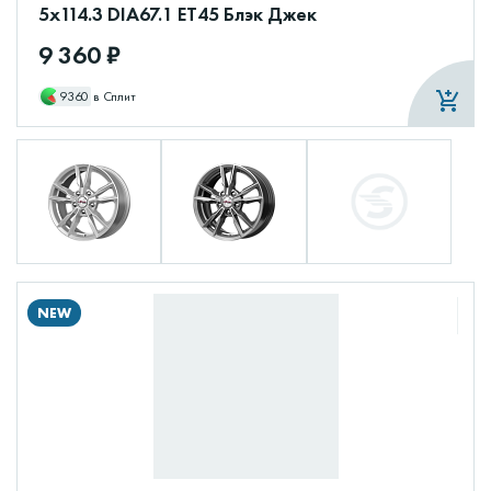
5x114.3 DIA67.1 ET45 Блэк Джек
9 360 ₽
9360
в Сплит
NEW