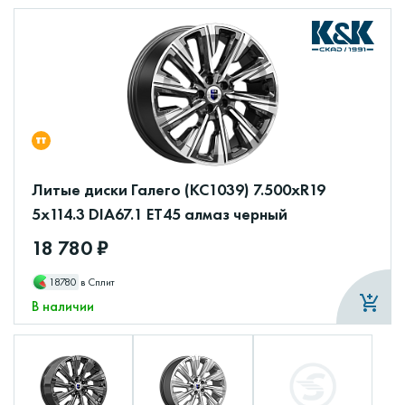
Литые диски Галего (КС1039) 7.500xR19
5x114.3 DIA67.1 ET45 алмаз черный
18 780 ₽
18780
в Сплит
В наличии