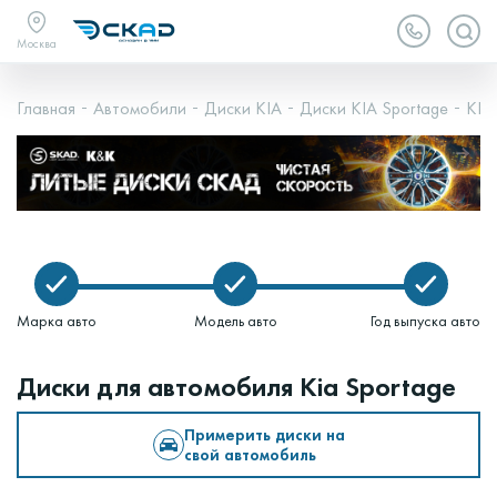
Москва
Главная
Автомобили
Диски KIA
Диски KIA Sportage
KIA 
Марка авто
Модель авто
Год выпуска авто
Диски для автомобиля Kia Sportage
Примерить диски на
свой автомобиль