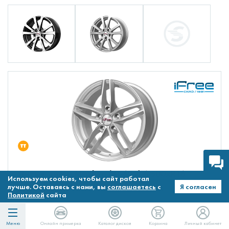
Литые диски Moskva (КС689) 6.500xR16
Используем cookies, чтобы сайт работал
5x114.3 DIA67.1 ET31.5 Нео-классик
лучше. Оставаясь с нами, вы
соглашаетесь
с
Я согласен
Политикой
сайта
8 450 ₽
Меню
Онлайн примерка
Каталог дисков
Корзина
Личный кабинет
8450
в Сплит