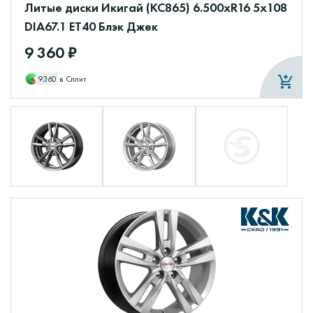
Литые диски Икигай (КС865) 6.500xR16 5x108
DIA67.1 ET40 Блэк Джек
9 360 ₽
9360
в Сплит