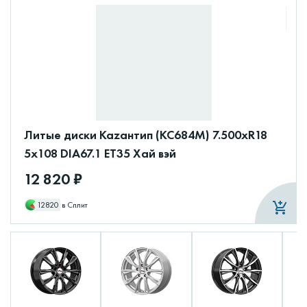
Литые диски Каzантип (КС684М) 7.500xR18
5x108 DIA67.1 ET35 Хай вэй
12 820 ₽
12820
в Сплит