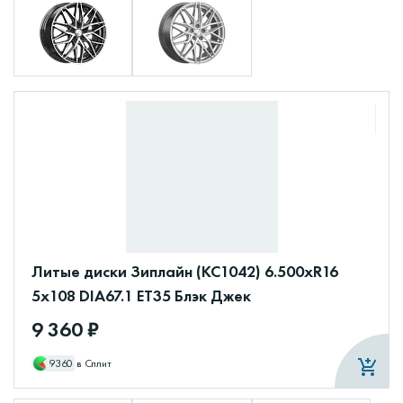
Литые диски Зиплайн (КС1042) 6.500xR16
5x108 DIA67.1 ET35 Блэк Джек
9 360 ₽
9360
в Сплит