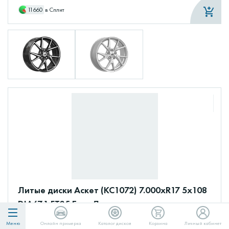
11660
в Сплит
Литые диски Аскет (КС1072) 7.000xR17 5x108
DIA67.1 ET35 Блэк Джек
12 280 ₽
Меню
Онлайн примерка
Каталог дисков
Корзина
Личный кабинет