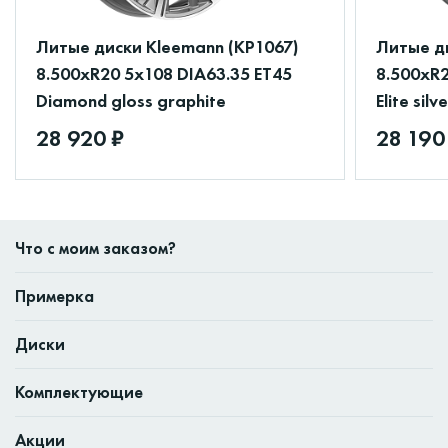
Литые диски Kleemann (КР1067)
Литые д
8.500xR20 5x108 DIA63.35 ET45
8.500xR2
Diamond gloss graphite
Elite silv
28 920 ₽
28 190
Что с моим заказом?
Примерка
Диски
Комплектующие
Акции