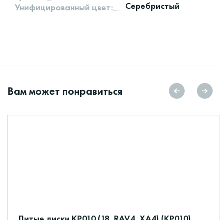
Серебристый
Унифицированный цвет:
Вам может понравиться
Литые диски КР010 (18_RAV4_XA4) (КР010)