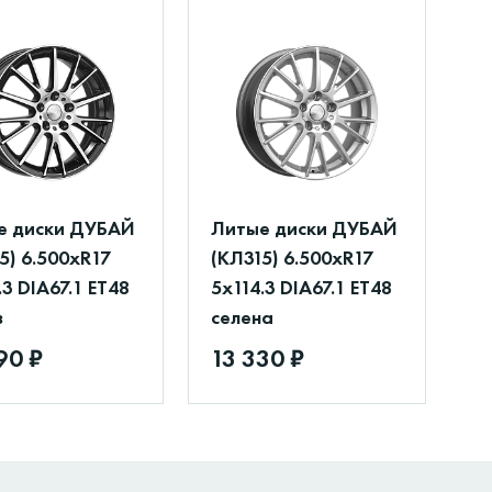
е диски ДУБАЙ
Литые диски ДУБАЙ
5) 6.500xR17
(КЛ315) 6.500xR17
.3 DIA67.1 ET48
5x114.3 DIA67.1 ET48
з
селена
90 ₽
13 330 ₽