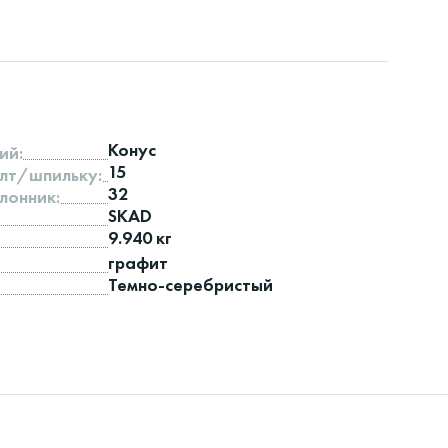
Конус
ий:
15
лт/шпильку:
32
лонник:
SKAD
9.940 кг
графит
Темно-серебристый