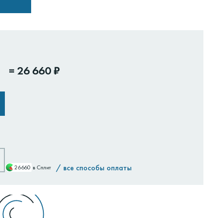
=
26 660 ₽
/
все способы оплаты
26660
в Сплит