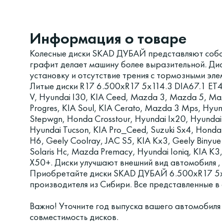
Информация о товаре
Колесные диски SKAD ДУБАЙ представляют собой
графит делает машину более выразительной. Ди
установку и отсутствие трения с тормозными эле
Литые диски R17 6.500xR17 5x114.3 DIA67.1 ET
V, Hyundai I30, KIA Ceed, Mazda 3, Mazda 5, Mazd
Progres, KIA Soul, KIA Cerato, Mazda 3 Mps, Hyu
Stepwgn, Honda Crosstour, Hyundai Ix20, Hyundai E
Hyundai Tucson, KIA Pro_Ceed, Suzuki Sx4, Honda 
H6, Geely Coolray, JAC S5, KIA Kx3, Geely Binyu
Solaris Hc, Mazda Premacy, Hyundai Ioniq, KIA K3
X50+. Диски улучшают внешний вид автомобиля ,
Приобретайте диски SKAD ДУБАЙ 6.500xR17 5x
производителя из Сибири. Все представленные 
Важно! Уточните год выпуска вашего автомобиля
совместимость дисков.