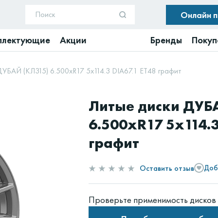
Онлайн 
плектующие
Акции
Бренды
Покуп
ДУБАЙ (КЛ315) 6.500xR17 5x114.3 DIA67.1 ET48 графит
Литые диски ДУБА
6.500xR17 5x114.3
графит
Оставить отзыв
Доб
Проверьте применимость дисков 