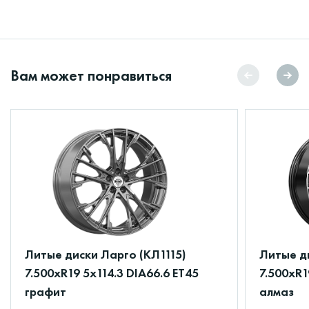
Вам может понравиться
Литые диски Ларго (КЛ1115)
Литые ди
7.500xR19 5x114.3 DIA66.6 ET45
7.500xR1
графит
алмаз