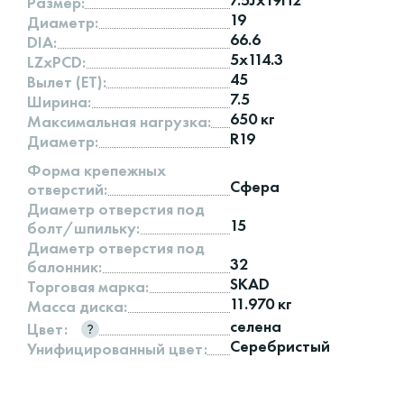
Размер:
19
Диаметр:
66.6
DIA:
5x114.3
LZxPCD:
45
Вылет (ET):
7.5
Ширина:
650 кг
Максимальная нагрузка:
R19
Диаметр:
Форма крепежных
Сфера
отверстий:
Диаметр отверстия под
15
болт/шпильку:
Диаметр отверстия под
32
балонник:
SKAD
Торговая марка:
11.970 кг
Масса диска:
селена
Цвет:
Серебристый
Унифицированный цвет: