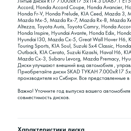
Литые диски R17 7.000xR17 5x114.3 DIA67.1 ET
Accord, Honda Accord Coupe, Honda Avancier, Hon
Honda Fr-V, Honda Prelude, KIA Ceed, Mazda 3,
Mazda Mx-5, Mazda Rx-7, Mazda Rx-8, Mazda Xedos 
Altezza, Toyota Auris, Toyota Camry, Honda Acc
Honda Inspire, Hyundai Avante, Honda Edix, Honda
Hyundai I30, Mazda Cx-5, Great Wall Hover H6, KI
Touring Sports, KIA Soul, Suzuki Sx4 Classic, Hond
Outback, KIA Cerato, Suzuki Kizashi, Haval H6, K
Mazda Cx-3, Subaru Levorg, Mazda Premacy, Hyund
Диски улучшают внешний вид автомобиля , управ
Приобретайте диски SKAD ТУКАН 7.000xR17 5x1
производителя из Сибири. Все представленные 
Важно! Уточните год выпуска вашего автомобиля
совместимость дисков.
Характеристики диска