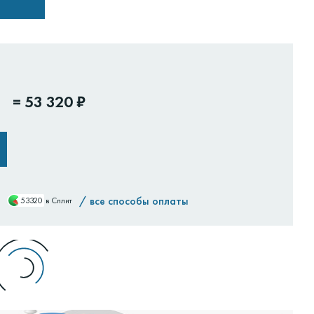
=
53 320 ₽
/
все способы оплаты
53320
в Сплит