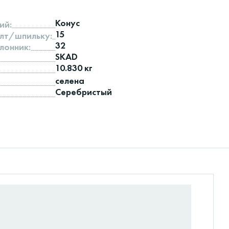
Конус
ий:
15
лт/шпильку:
32
лонник:
SKAD
10.830 кг
селена
Серебристый