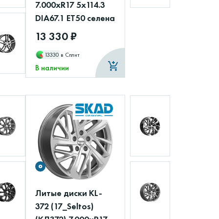
7.000xR17 5x114.3
DIA67.1 ET50 селена
13 330 ₽
13330
в Сплит
В наличии
Литые диски KL-
372 (17_Seltos)