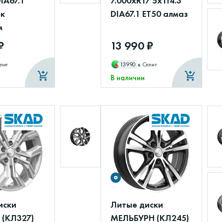
DIA67.1
7.000xR17 5x114.3
рк
DIA67.1 ET50 алмаз
м
₽
13 990 ₽
лит
13990
в Сплит
В наличии
иски
Литые диски
(КЛ327)
МЕЛЬБУРН (КЛ245)