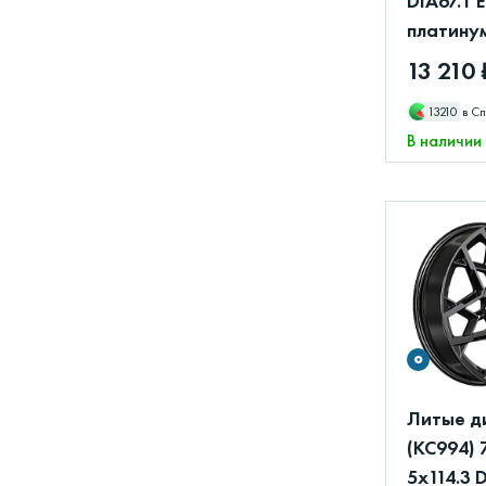
DIA67.1 
платину
13 210 
13210
в Сп
В наличии
Литые д
(КС994) 
5x114.3 