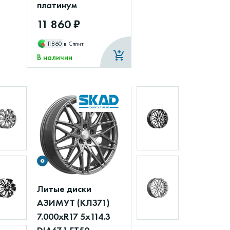
платинум
11 860 ₽
11860
в Сплит
В наличии
Литые диски
АЗИМУТ (КЛ371)
7.000xR17 5x114.3