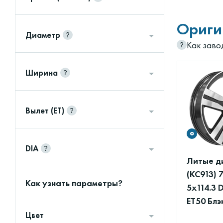
Ориги
Диаметр
Как заво
Ширина
Вылет (ET)
DIA
Литые ди
(КС913) 
Как узнать параметры?
5x114.3 
ET50 Блэ
Цвет