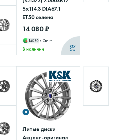
(КЛ372) 7.000xR17
5x114.3 DIA67.1
ET50 селена
14 080 ₽
14080
в Сплит
В наличии
Литые диски
Акцент-оригинал