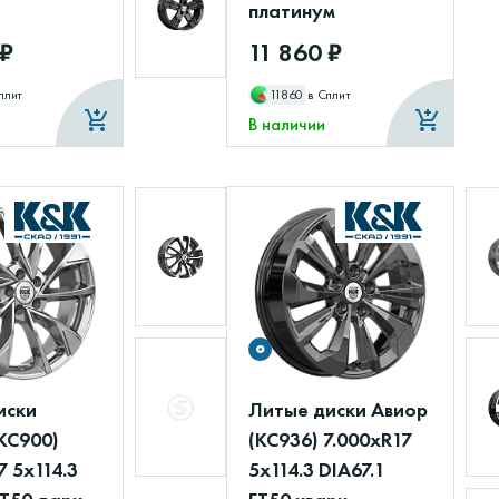
платинум
 ₽
11 860 ₽
плит
11860
в Сплит
В наличии
иски
Литые диски Авиор
КС900)
(КС936) 7.000xR17
7 5x114.3
5x114.3 DIA67.1