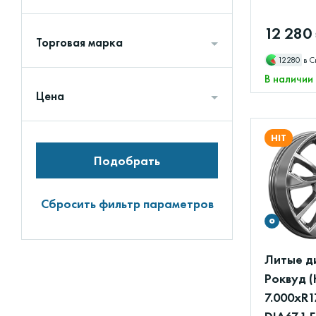
12 280
Торговая марка
12280
в С
В наличии
Цена
HIT
Подобрать
Сбросить фильтр параметров
Литые д
Роквуд (
7.000xR1