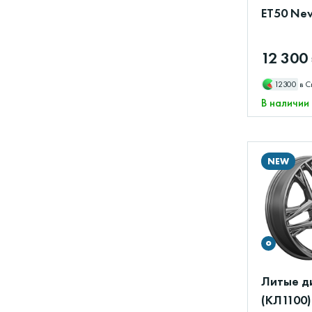
ET50 New
12 300
12300
в С
В наличии
NEW
Литые д
(КЛ1100)