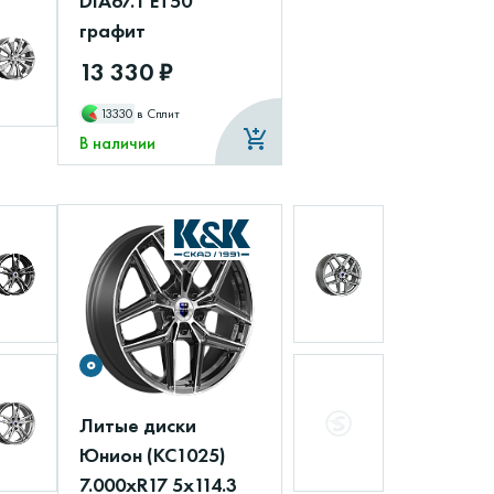
DIA67.1 ET50
графит
13 330 ₽
13330
в Сплит
В наличии
Литые диски
Юнион (КС1025)
7.000xR17 5x114.3