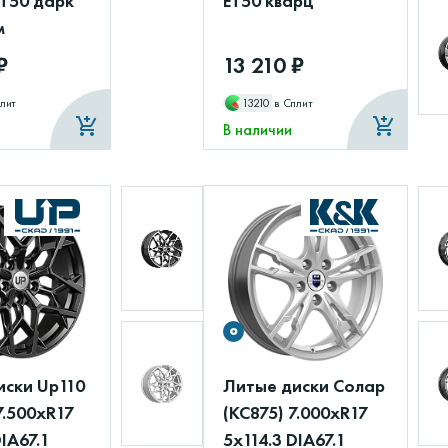
ET50 дарк
ET50 кварц
м
₽
13 210 ₽
лит
13210
в Сплит
В наличии
иски Up110
Литые диски Солар
7.500xR17
(КС875) 7.000xR17
DIA67.1
5x114.3 DIA67.1