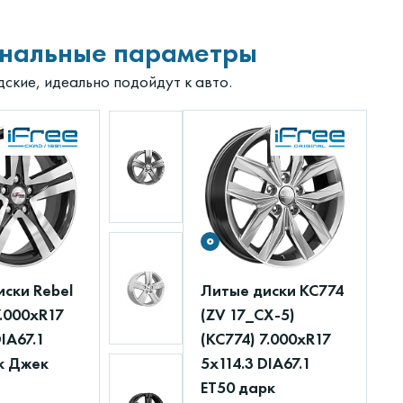
нальные параметры
дские, идеально подойдут к авто.
ски Rebel
Литые диски КС774
7.000xR17
(ZV 17_CX-5)
DIA67.1
(КС774) 7.000xR17
к Джек
5x114.3 DIA67.1
ET50 дарк