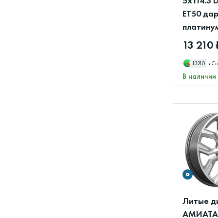
5x114.3 
ET50 да
платину
13 210 
13210
в Сп
В наличии
Литые д
АМИАТА 