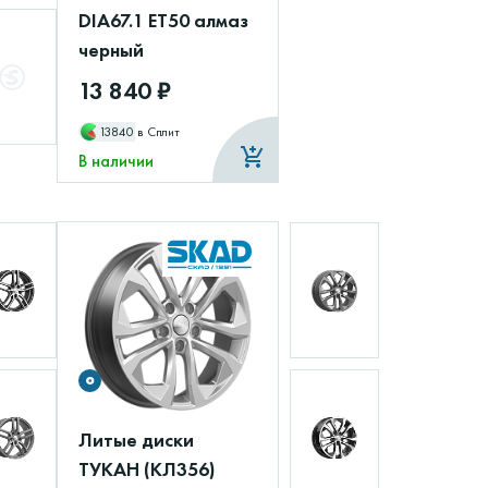
DIA67.1 ET50 алмаз
черный
13 840 ₽
13840
в Сплит
В наличии
Литые диски
ТУКАН (КЛ356)