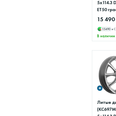
5x114.3 
ET50 гр
15 490
15490
в С
В наличии
Литые ди
(КС697М)