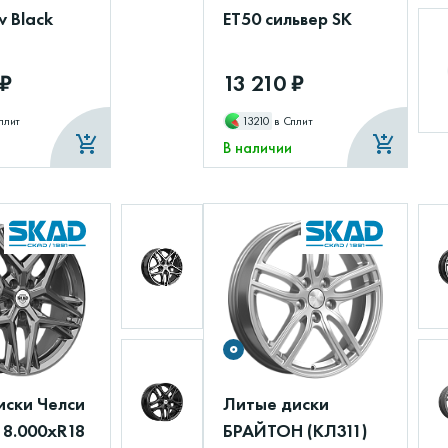
 Black
ET50 сильвер SK
 ₽
13 210 ₽
плит
13210
в Сплит
В наличии
иски Челси
Литые диски
 8.000xR18
БРАЙТОН (КЛ311)