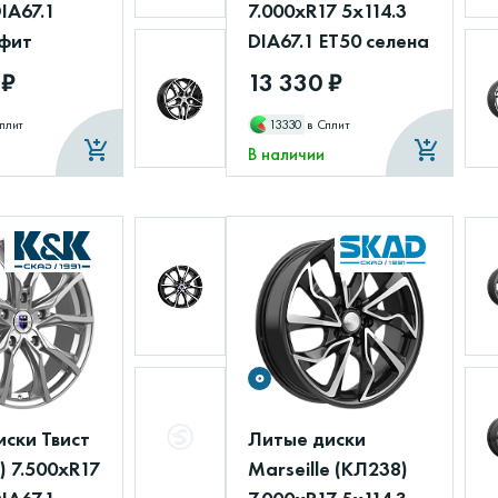
DIA67.1
7.000xR17 5x114.3
афит
DIA67.1 ET50 селена
 ₽
13 330 ₽
плит
13330
в Сплит
В наличии
ски Твист
Литые диски
 7.500xR17
Marseille (КЛ238)