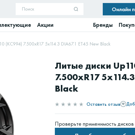
Онлайн 
плектующие
Акции
Бренды
Покуп
10 (КС994) 7.500xR17 5x114.3 DIA67.1 ET45 New Black
Литые диски Up11
7.500xR17 5x114.3
Black
Оставить отзыв
Доб
Проверьте применимость дисков 