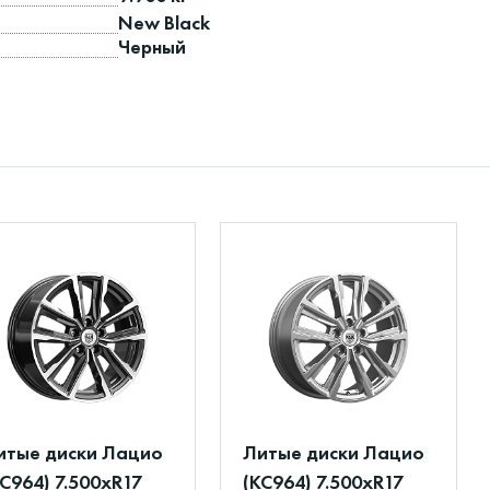
New Black
Черный
итые диски Лацио
Литые диски Лацио
КС964) 7.500xR17
(КС964) 7.500xR17