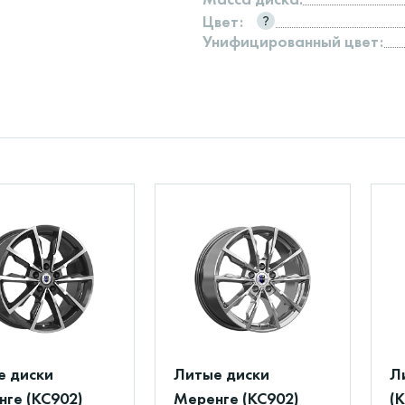
Цвет:
Унифицированный цвет:
е диски
Литые диски
Л
ге (КС902)
Меренге (КС902)
(