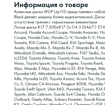
Информация о товаре
Колесные диски WUP Up110 представляют собой
Black делает машину более выразительной. Диск
отсутствие трения с тормозными элементами.
Литые диски R17 7.500xR17 5x114.3 DIA67.1 ET
Accord, Honda Accord Coupe, Honda Avancier, Hond
Coupe, Honda Civic, Honda Cr-V, Honda Fr-V, Hon
Sonata, KIA Carens, KIA Ceed, KIA Sportage, M
Axela, Mazda Mx-5, Mazda Rx-7, Mazda Rx-8, Mazd
Mitsubishi Grandis, Mitsubishi Lancer, FIAT Sedici, S
Is220d, Toyota Altezza, Toyota Auris, Toyota Avens
Verso, Toyota Ipsum, Toyota Progres, Toyota Rav4
Mps, Mazda 3 Mps, Hyundai Ix35, KIA Venga, Mitsu
Hyundai I40, Mitsubishi Asx, Honda Edix, Honda St
Altis, Hyundai Ix20, Toyota Aurion, Acura Tsx, Hy
Cx-5, Citroen C4 Aircross, Peugeot 4008, Hyundai 
Suzuki Swift Sport, Lifan X60, Hyundai Tucson, KIA
Sports, Lifan Cebrium, Suzuki Sx4 Classic, Honda 
Outback, Geely Atlas, Subaru Forester, Suzuki Kiza
K5, Geely Coolray, Mazda Cx-4, Changan Cs75fl, K