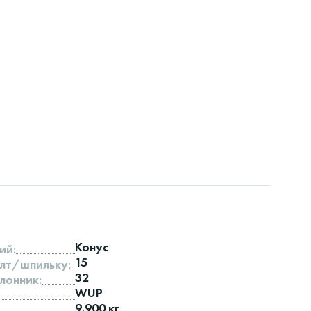
Конус
ий:
15
лт/шпильку:
32
лонник:
WUP
9.900 кг