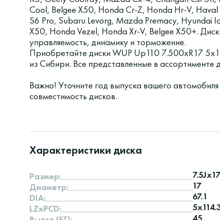
Cool, Belgee X50, Honda Cr-Z, Honda Hr-V, Haval 
S6 Pro, Subaru Levorg, Mazda Premacy, Hyundai Io
X50, Honda Vezel, Honda Xr-V, Belgee X50+. Дис
управляемость, динамику и торможение.
Приобретайте диски WUP Up110 7.500xR17 5x11
из Сибири. Все представленные в ассортименте
Важно! Уточните год выпуска вашего автомобиля
совместимость дисков.
Характеристики диска
7.5Jx1
Размер:
17
Диаметр:
67.1
DIA:
5x114.
LZxPCD:
45
Вылет (ET):