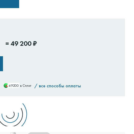
=
49 200 ₽
/
все способы оплаты
49200
в Сплит