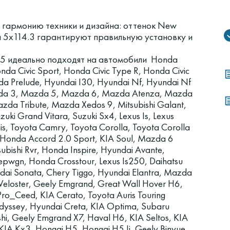
 гармонию техники и дизайна: оттенок New
и 5x114.3 гарантируют правильную установку и
45 идеально подходят на автомобили Honda
a Civic Sport, Honda Civic Type R, Honda Civic
da Prelude, Hyundai I30, Hyundai Nf, Hyundai Nf
azda 3, Mazda 5, Mazda 6, Mazda Atenza, Mazda
a Tribute, Mazda Xedos 9, Mitsubishi Galant,
uzuki Grand Vitara, Suzuki Sx4, Lexus Is, Lexus
is, Toyota Camry, Toyota Corolla, Toyota Corolla
, Honda Accord 2.0 Sport, KIA Soul, Mazda 6
bishi Rvr, Honda Inspire, Hyundai Avante,
epwgn, Honda Crosstour, Lexus Is250, Daihatsu
undai Sonata, Chery Tiggo, Hyundai Elantra, Mazda
Veloster, Geely Emgrand, Great Wall Hover H6,
 Pro_Ceed, KIA Cerato, Toyota Auris Touring
Odyssey, Hyundai Creta, KIA Optima, Subaru
shi, Geely Emgrand X7, Haval H6, KIA Seltos, KIA
IA Kx3, Hongqi H5, Hongqi H5 Ii, Geely Binyue