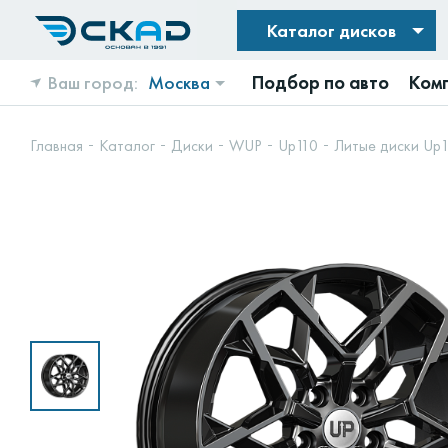
Каталог дисков
Ваш город:
Москва
Подбор по авто
Ком
Главная
Каталог
Диски
WUP
Up110
Литые диски Up1