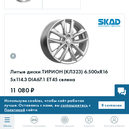
Литые диски ТИРИОН (КЛ323) 6.500xR16
5x114.3 DIA67.1 ET45 селена
11 080 ₽
Используем cookies, чтобы сайт работал
11080
в Сплит
лучше. Оставаясь с нами, вы
соглашаетесь
с
Я согласен
В наличии
Политикой
сайта
Меню
Онлайн примерка
Каталог дисков
Корзина
Личный кабинет