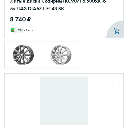
Литые диски Скайрим (КС907) 6.500xR16
5x114.3 DIA67.1 ET43 BK
8 740 ₽
8740
в Сплит