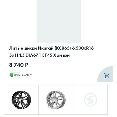
Литые диски Икигай (КС865) 6.500xR16
5x114.3 DIA67.1 ET45 Хай вэй
8 740 ₽
8740
в Сплит