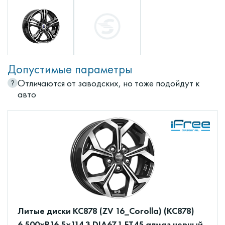
Допустимые параметры
Отличаются от заводских, но тоже подойдут к
авто
Литые диски КС878 (ZV 16_Corolla) (КС878)
6.500xR16 5x114.3 DIA67.1 ET45 алмаз черный