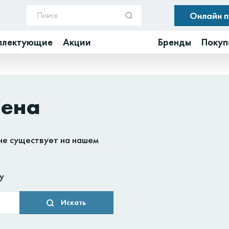
Онлайн 
плектующие
Акции
Бренды
Покуп
дена
не существует на нашем
у
Искать