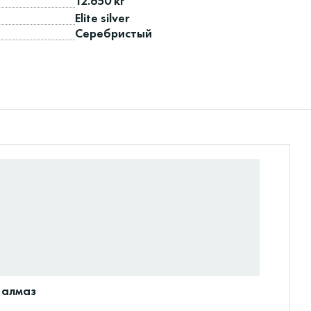
12.650 кг
Elite silver
Серебристый
 алмаз