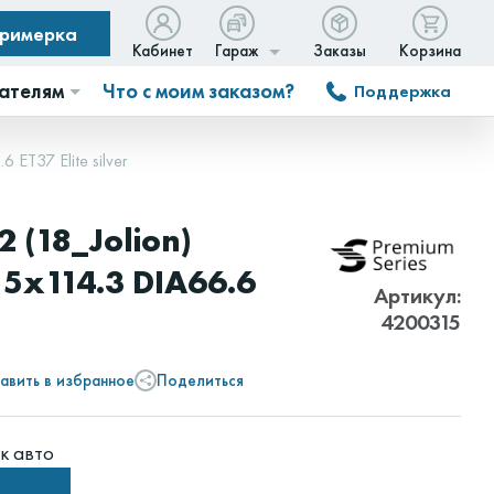
примерка
Кабинет
Гараж
Заказы
Корзина
ателям
Что с моим заказом?
Поддержка
 ET37 Elite silver
 (18_Jolion)
 5x114.3 DIA66.6
Артикул:
4200315
авить в избранное
Поделиться
к авто