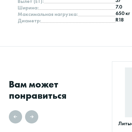
37
Вылет (ET):
7.0
Ширина:
650 кг
Максимальная нагрузка:
R18
Диаметр:
Вам может
понравиться
Литые