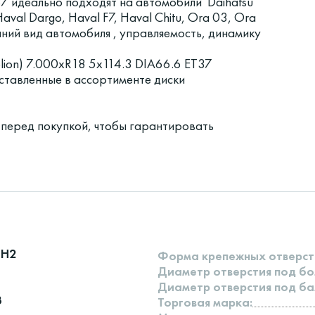
7 идеально подходят на автомобили Daihatsu
 Haval Dargo, Haval F7, Haval Chitu, Ora 03, Ora
шний вид автомобиля , управляемость, динамику
lion) 7.000xR18 5x114.3 DIA66.6 ET37
ставленные в ассортименте диски
 перед покупкой, чтобы гарантировать
8H2
Форма крепежных отверст
Диаметр отверстия под бо
Диаметр отверстия под ба
3
Торговая марка: