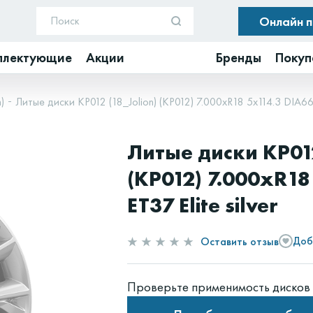
Онлайн 
плектующие
Акции
Бренды
Покуп
)
Литые диски КР012 (18_Jolion) (КР012) 7.000xR18 5x114.3 DIA66.6
Литые диски КР012
(КР012) 7.000xR18
ET37 Elite silver
Оставить отзыв
Доб
Проверьте применимость дисков 