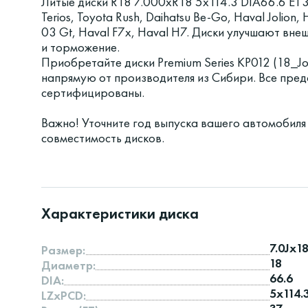
Литые диски R18 7.000xR18 5x114.3 DIA66.6 ET3
Terios, Toyota Rush, Daihatsu Be-Go, Haval Jolion,
03 Gt, Haval F7x, Haval H7. Диски улучшают вне
и торможение.
Приобретайте диски Premium Series КР012 (18_Jo
напрямую от производителя из Сибири. Все пред
сертифицированы.
Важно! Уточните год выпуска вашего автомобиля
совместимость дисков.
Характеристики диска
7.0Jx1
Размер:
18
Диаметр:
66.6
DIA:
5x114.
LZxPCD: