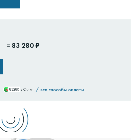
=
83 280 ₽
/
все способы оплаты
83280
в Сплит