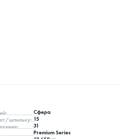
Сфера
ий:
15
лт/шпильку:
31
лонник:
Premium Series