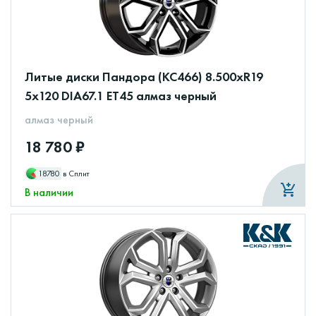
Литые диски Пандора (КС466) 8.500xR19
5x120 DIA67.1 ET45 алмаз черный
алмаз черный
18 780 ₽
18780
в Сплит
В наличии