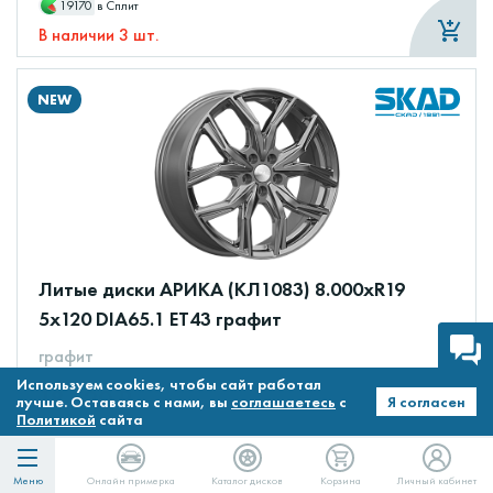
19170
в Сплит
В наличии 3 шт.
NEW
Литые диски АРИКА (КЛ1083) 8.000xR19
5x120 DIA65.1 ET43 графит
графит
Используем cookies, чтобы сайт работал
18 520 ₽
лучше. Оставаясь с нами, вы
соглашаетесь
с
Я согласен
Политикой
сайта
18520
в Сплит
В наличии 3 шт.
Меню
Онлайн примерка
Каталог дисков
Корзина
Личный кабинет