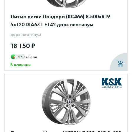
Литые диски Пандора (КС466) 8.500xR19
5x120 DIA67.1 ET42 дарк платинум
дарк платинум
18 150 ₽
18150
в Сплит
В наличии