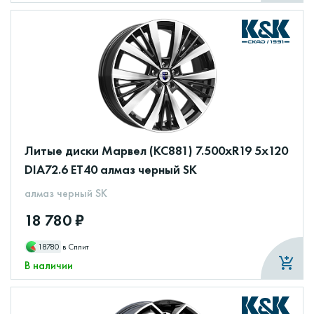
Литые диски Марвел (КС881) 7.500xR19 5x120
DIA72.6 ET40 алмаз черный SK
алмаз черный SK
18 780 ₽
18780
в Сплит
В наличии