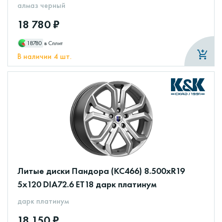
алмаз черный
18 780 ₽
18780
в Сплит
В наличии 4 шт.
Литые диски Пандора (КС466) 8.500xR19
5x120 DIA72.6 ET18 дарк платинум
дарк платинум
18 150 ₽