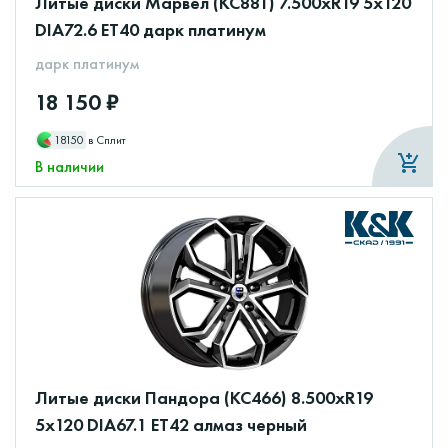
Литые диски Марвел (КС881) 7.500xR19 5x120
DIA72.6 ET40 дарк платинум
дарк платинум
18 150 ₽
18150
в Сплит
В наличии
Литые диски Пандора (КС466) 8.500xR19
5x120 DIA67.1 ET42 алмаз черный