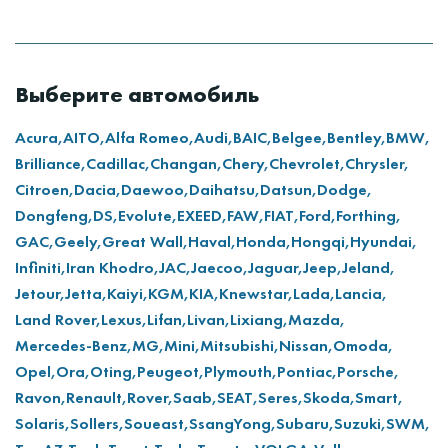
Выберите автомобиль
Acura,
AITO,
Alfa Romeo,
Audi,
BAIC,
Belgee,
Bentley,
BMW,
Brilliance,
Cadillac,
Changan,
Chery,
Chevrolet,
Chrysler,
Citroen,
Dacia,
Daewoo,
Daihatsu,
Datsun,
Dodge,
Dongfeng,
DS,
Evolute,
EXEED,
FAW,
FIAT,
Ford,
Forthing,
GAC,
Geely,
Great Wall,
Haval,
Honda,
Hongqi,
Hyundai,
Infiniti,
Iran Khodro,
JAC,
Jaecoo,
Jaguar,
Jeep,
Jeland,
Jetour,
Jetta,
Kaiyi,
KGM,
KIA,
Knewstar,
Lada,
Lancia,
Land Rover,
Lexus,
Lifan,
Livan,
Lixiang,
Mazda,
Mercedes-Benz,
MG,
Mini,
Mitsubishi,
Nissan,
Omoda,
Opel,
Ora,
Oting,
Peugeot,
Plymouth,
Pontiac,
Porsche,
Ravon,
Renault,
Rover,
Saab,
SEAT,
Seres,
Skoda,
Smart,
Solaris,
Sollers,
Soueast,
SsangYong,
Subaru,
Suzuki,
SWM,