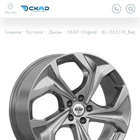
Москва
Главная
Каталог
Диски
SKAD Original
KL-1163 (19_Beijin