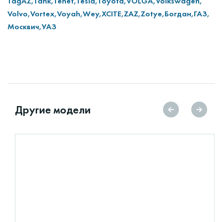
TagAZ,
Tank,
Tenet,
Tesla,
Toyota,
VOLGA,
Volkswagen,
Volvo,
Vortex,
Voyah,
Wey,
XCITE,
ZAZ,
Zotye,
Богдан,
ГАЗ,
Москвич,
УАЗ
Другие модели