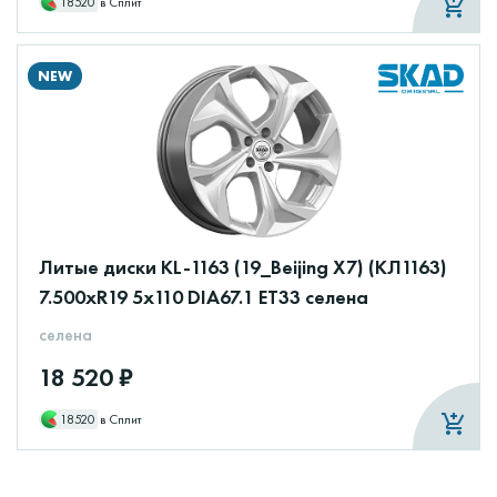
18520
в Сплит
NEW
Литые диски KL-1163 (19_Beijing X7) (КЛ1163)
7.500xR19 5x110 DIA67.1 ET33 селена
селена
18 520 ₽
18520
в Сплит