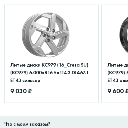
Литые диски КС979 (16_Creta SU)
Литые ди
(КС979) 6.000xR16 5x114.3 DIA67.1
(КС979) 
ET43 сильвер
ET43 ал
9 030 ₽
9 600 
Что с моим заказом?