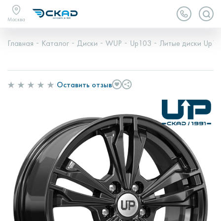
Москва
Главная
Каталог
Диски
WUP
Up103
Литые диски Up10
Оставить отзыв